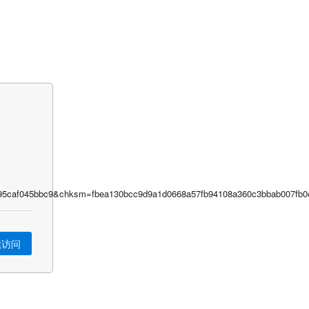
caf045bbc9&chksm=fbea130bcc9d9a1d0668a57fb94108a360c3bbab007fb0c
续访问