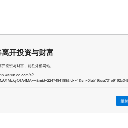
将离开投资与财富
离开投资与财富，前往外部网站。
/mp.weixin.qq.com/s?
MzU1MzkyOTA4MA==&mid=2247484188&idx=1&sn=0fab19bca731e9162c3495
继