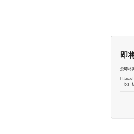
即
您即将
https:/
__biz=