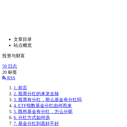
文章目录
站点概览
投资与财富
59
日志
20
标签
RSS
1.
前言
2.
股票分红的来龙去脉
3.
股票有分红，那么基金有分红吗
4.
ETF指数基金分红由何而来
5.
既然基金有分红，怎么分呢
6.
分红方式如何选
7.
基金分红到底好不好